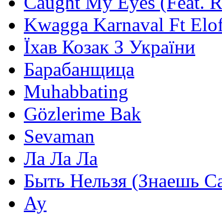
Caught My Eyes (Feat. 
Kwagga Karnaval Ft Elof
Їхав Козак З України
Барабанщица
Muhabbating
Gözlerime Bak
Sevaman
Ла Ла Ла
Быть Нельзя (Знаешь С
Ау